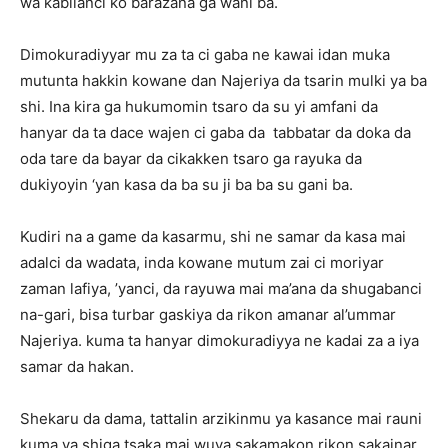
wa kabilanci ko barazana ga wani ba.
Dimokuradiyyar mu za ta ci gaba ne kawai idan muka
mutunta hakkin kowane dan Najeriya da tsarin mulki ya ba
shi. Ina kira ga hukumomin tsaro da su yi amfani da
hanyar da ta dace wajen ci gaba da tabbatar da doka da
oda tare da bayar da cikakken tsaro ga rayuka da
dukiyoyin ‘yan kasa da ba su ji ba ba su gani ba.
Kudiri na a game da kasarmu, shi ne samar da kasa mai
adalci da wadata, inda kowane mutum zai ci moriyar
zaman lafiya, ’yanci, da rayuwa mai ma’ana da shugabanci
na-gari, bisa turbar gaskiya da rikon amanar al’ummar
Najeriya. kuma ta hanyar dimokuradiyya ne kadai za a iya
samar da hakan.
Shekaru da dama, tattalin arzikinmu ya kasance mai rauni
kuma ya shiga tsaka mai wuya sakamakon rikon sakainar