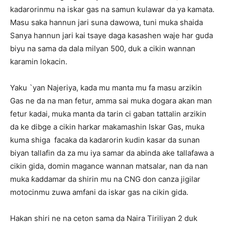
kadarorinmu na iskar gas na samun kulawar da ya kamata.
Masu saka hannun jari suna dawowa, tuni muka shaida
Sanya hannun jari kai tsaye daga kasashen waje har guda
biyu na sama da dala milyan 500, duk a cikin wannan
karamin lokacin.
Yaku `yan Najeriya, kada mu manta mu fa masu arzikin
Gas ne da na man fetur, amma sai muka dogara akan man
fetur kadai, muka manta da tarin ci gaban tattalin arzikin
da ke dibge a cikin harkar makamashin Iskar Gas, muka
kuma shiga facaka da kadarorin kudin kasar da sunan
biyan tallafin da za mu iya samar da abinda ake tallafawa a
cikin gida, domin magance wannan matsalar, nan da nan
muka ƙaddamar da shirin mu na CNG don canza jigilar
motocinmu zuwa amfani da iskar gas na cikin gida.
Hakan shiri ne na ceton sama da Naira Tiriliyan 2 duk