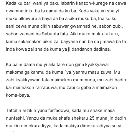
Kada ku bari wani ya baku labarin kanzon-kurege na cewa
gwamnatinku ba ta damu da ku ba. Koda yake an sha yi
muku alkawura a baya da ba a cika muku ba, Ina so ku
sani cewa muna cikin sabuwar gwamnati ne, sabon zubi,
sabon zamani na Sabunta fata. Aiki muke muku tuƙuru,
kuma sakamakon aikin zai bayyana nan ba da jimawa ba ta
inda kowa zai shaida kuma ya ji dandanon dadinsa.
Ku ba ni dama mu yi aiki tare don gina kyakkyawar
makoma ga kanmu da kuma `ya`yanmu masu zuwa. Mu
zabi kyakkyawan fata maimakon mummuna, mu zabi hadin
kai maimakon rarrabuwa, mu zabi ci gaba a maimakon
koma-baya.
Tattalin arzikin yana farfadowa; kada mu shake masa
nunfashi. Yanzu da muka shafe shekaru 25 muna jin dadin
mulkin dimokuradiyya, kada makiya dimokuradiyya su yi