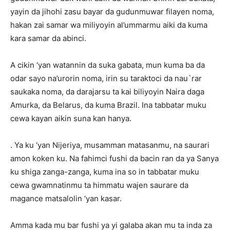
yayin da jihohi zasu bayar da gudunmuwar filayen noma,
hakan zai samar wa miliyoyin al’ummarmu aiki da kuma
kara samar da abinci.
A cikin ‘yan watannin da suka gabata, mun kuma ba da
odar sayo na’urorin noma, irin su taraktoci da nau`rar
saukaka noma, da darajarsu ta kai biliyoyin Naira daga
Amurka, da Belarus, da kuma Brazil. Ina tabbatar muku
cewa kayan aikin suna kan hanya.
. Ya ku ‘yan Nijeriya, musamman matasanmu, na saurari
amon koken ku. Na fahimci fushi da bacin ran da ya Sanya
ku shiga zanga-zanga, kuma ina so in tabbatar muku
cewa gwamnatinmu ta himmatu wajen saurare da
magance matsalolin ‘yan kasar.
Amma kada mu bar fushi ya yi galaba akan mu ta inda za