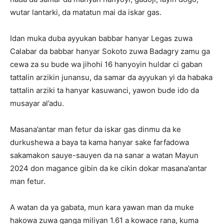
wutar lantarki, da matatun mai da iskar gas.
Idan muka duba ayyukan babbar hanyar Legas zuwa
Calabar da babbar hanyar Sokoto zuwa Badagry zamu ga
cewa za su bude wa jihohi 16 hanyoyin huldar ci gaban
tattalin arzikin junansu, da samar da ayyukan yi da habaka
tattalin arziki ta hanyar kasuwanci, yawon bude ido da
musayar al’adu.
Masana’antar man fetur da iskar gas dinmu da ke
durkushewa a baya ta kama hanyar sake farfadowa
sakamakon sauye-sauyen da na sanar a watan Mayun
2024 don magance gibin da ke cikin dokar masana’antar
man fetur.
A watan da ya gabata, mun kara yawan man da muke
hakowa zuwa ganga miliyan 1.61 a kowace rana, kuma