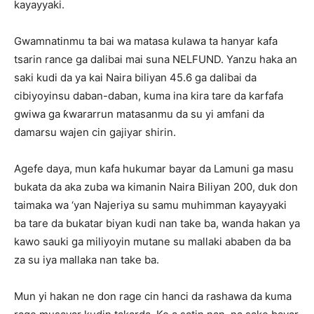
kayayyaki.
Gwamnatinmu ta bai wa matasa kulawa ta hanyar kafa
tsarin rance ga dalibai mai suna NELFUND. Yanzu haka an
saki kudi da ya kai Naira biliyan 45.6 ga dalibai da
cibiyoyinsu daban-daban, kuma ina kira tare da karfafa
gwiwa ga ƙwararrun matasanmu da su yi amfani da
damarsu wajen cin gajiyar shirin.
Agefe daya, mun kafa hukumar bayar da Lamuni ga masu
bukata da aka zuba wa kimanin Naira Biliyan 200, duk don
taimaka wa ‘yan Najeriya su samu muhimman kayayyaki
ba tare da bukatar biyan kudi nan take ba, wanda hakan ya
kawo sauki ga miliyoyin mutane su mallaki ababen da ba
za su iya mallaka nan take ba.
Mun yi hakan ne don rage cin hanci da rashawa da kuma