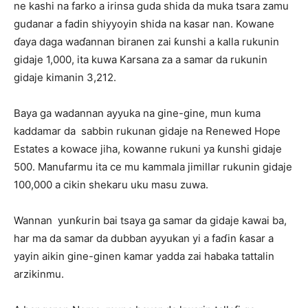
ne kashi na farko a irinsa guda shida da muka tsara zamu
gudanar a fadin shiyyoyin shida na kasar nan. Kowane
ɗaya daga waɗannan biranen zai ƙunshi a kalla rukunin
gidaje 1,000, ita kuwa Karsana za a samar da rukunin
gidaje kimanin 3,212.
Baya ga wadannan ayyuka na gine-gine, mun kuma
kaddamar da sabbin rukunan gidaje na Renewed Hope
Estates a kowace jiha, kowanne rukuni ya ƙunshi gidaje
500. Manufarmu ita ce mu kammala jimillar rukunin gidaje
100,000 a cikin shekaru uku masu zuwa.
Wannan yunƙurin bai tsaya ga samar da gidaje kawai ba,
har ma da samar da dubban ayyukan yi a faɗin ƙasar a
yayin aikin gine-ginen kamar yadda zai habaka tattalin
arzikinmu.