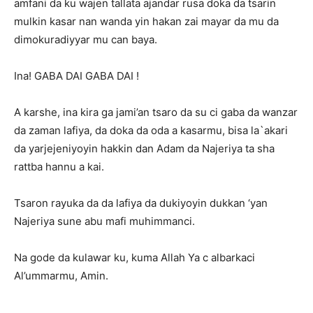
amfani da ku wajen tallata ajandar rusa doka da tsarin
mulkin kasar nan wanda yin hakan zai mayar da mu da
dimokuradiyyar mu can baya.
Ina! GABA DAI GABA DAI !
A karshe, ina kira ga jami’an tsaro da su ci gaba da wanzar
da zaman lafiya, da doka da oda a kasarmu, bisa la`akari
da yarjejeniyoyin hakkin dan Adam da Najeriya ta sha
rattba hannu a kai.
Tsaron rayuka da da lafiya da dukiyoyin dukkan ‘yan
Najeriya sune abu mafi muhimmanci.
Na gode da kulawar ku, kuma Allah Ya c albarkaci
Al’ummarmu, Amin.