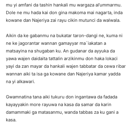
mu yi amfani da tashin hankali mu wargaza al’ummarmu.
Dole ne mu hada kai don gina makoma mai nagarta, inda
kowane dan Najeriya zai rayu cikin mutunci da walwala.
Aikin da ke gabanmu na bukatar taron-dangi ne, kuma ni
ne ke jagorantar wannan gamayyar ma`iakatan a
matsayina na shugaban ku. An gudanar da ayyuka da
yawa wajen daidaita tattalin arzikinmu don haka lokaci
yayi da zan mayar da hankali wajen tabbatar da cewa ribar
wannan aiki ta isa ga kowane dan Najeriya kamar yadda
na yi alkawari.
Gwamnatina tana aiki tukuru don ingantawa da fadada
kayayyakin more rayuwa na kasa da samar da karin
damammaki ga matasanmu, wanda tabbas za ku gani a
kasa.