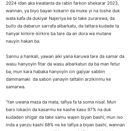
2024 idan aka kwatanta da rabin farkon shekarar 2023,
wannan, ya biyo bayan kokarin da muke yi na toshe duk
wata kafa da dukiyar Najeriya ke bi take zurarewa, da
bullo da dabarun sarrafa albarkatu, da tattara kudade ta
hanyar kirkire-kirkire ba tare da an dora wa mutane
nauyin hakan ba.
Sannu a hankali, yawan aiki yana ƙaruwa tare da samar da
wasu hanyoyin fitar da wasu albarkatun da ba man fetur
ba, mun kara habaka hanyoyin cin gajiyar sabbin
dammamaki da sabon yanayin tattalin arzikinmu ke
samarwa.
‘Yan uwana maza da mata, tafiya fa ta soma nisa!. Mun
baro lokacin da kasarmu ke kashe kaso 97% na duk
kudaden shigar da take samu wajen biyan bashi; mun iso
inda a yanzu kashi 68% ne ke tafiya a biyan bashi, wannan