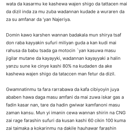
wata da kasarmu ke kashewa wajen shigo da tattacen mai
da dizil inda za mu zuba wadannan kudade a wuraren da
za su amfanar da ‘yan Najeriya.
Domin kawo karshen wannan badakala mun shirya tsaf
don raba kayyakin sufuri miliyan guda a kan kudi mai
rahusa da babu tsada ga motocin `yan kasuwa masu
jigilar mutane da kayayyki, wadannan kayayyaki a halin
yanzu sune ke cinye kashi 80% na kudaden da ake
kashewa wajen shigo da tataccen man fetur da dizil.
Gwamnatinmu ta fara rarrabawa da kafa cibiyoyin juya
ababen hawa daga masu amfani da mai zuwa iskar gas a
fadin kasar nan, tare da hadin gwiwar kamfanoni masu
zaman kansu. Mun yi imanin cewa wannan shirin na CNG
zai rage farashin sufuri da kusan kashi 60 cikin 100 kuma
zai taimaka a kokarinmu na dakile hauhawar farashin