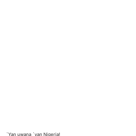
`Yan uwana `yan Nigeria!