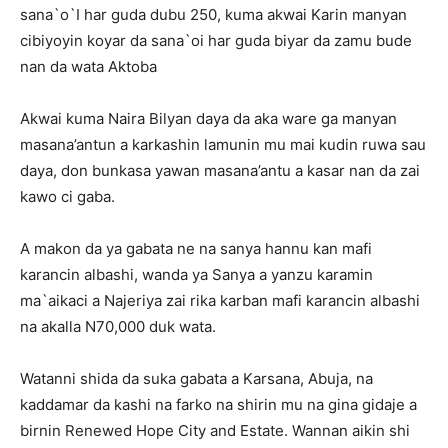
sana`o`I har guda dubu 250, kuma akwai Karin manyan
cibiyoyin koyar da sana`oi har guda biyar da zamu bude
nan da wata Aktoba
Akwai kuma Naira Bilyan daya da aka ware ga manyan
masana’antun a karkashin lamunin mu mai kudin ruwa sau
daya, don bunkasa yawan masana’antu a kasar nan da zai
kawo ci gaba.
A makon da ya gabata ne na sanya hannu kan mafi
karancin albashi, wanda ya Sanya a yanzu karamin
ma`aikaci a Najeriya zai rika karban mafi karancin albashi
na akalla N70,000 duk wata.
Watanni shida da suka gabata a Karsana, Abuja, na
kaddamar da kashi na farko na shirin mu na gina gidaje a
birnin Renewed Hope City and Estate. Wannan aikin shi