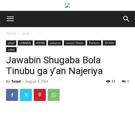
Home
jihar
jihar
LABARAI
NEWS
Labarai
Latest News
Politics
SIYASA
zabe
Jawabin Shugaba Bola
Tinubu ga ƴan Najeriya
By
Tozali
-
August 4, 2024
51
0