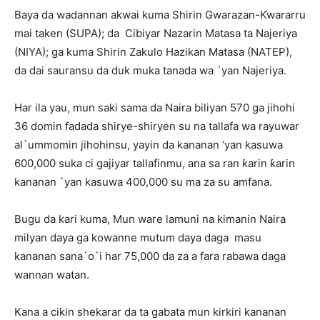
Baya da wadannan akwai kuma Shirin Gwarazan-Ƙwararru
mai taken (SUPA); da Cibiyar Nazarin Matasa ta Najeriya
(NIYA); ga kuma Shirin Zakulo Hazikan Matasa (NATEP),
da dai sauransu da duk muka tanada wa `yan Najeriya.
Har ila yau, mun saki sama da Naira biliyan 570 ga jihohi
36 domin fadada shirye-shiryen su na tallafa wa rayuwar
al`ummomin jihohinsu, yayin da kananan ‘yan kasuwa
600,000 suka ci gajiyar tallafinmu, ana sa ran ƙarin ƙarin
kananan `yan kasuwa 400,000 su ma za su amfana.
Bugu da kari kuma, Mun ware lamuni na kimanin Naira
milyan daya ga kowanne mutum daya daga masu
kananan sana`o`i har 75,000 da za a fara rabawa daga
wannan watan.
Kana a cikin shekarar da ta gabata mun kirkiri kananan