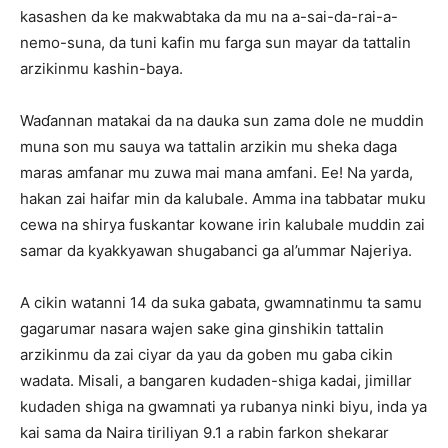
kasashen da ke makwabtaka da mu na a-sai-da-rai-a-
nemo-suna, da tuni kafin mu farga sun mayar da tattalin
arzikinmu kashin-baya.
Waɗannan matakai da na dauka sun zama dole ne muddin
muna son mu sauya wa tattalin arzikin mu sheka daga
maras amfanar mu zuwa mai mana amfani. Ee! Na yarda,
hakan zai haifar min da kalubale. Amma ina tabbatar muku
cewa na shirya fuskantar kowane irin kalubale muddin zai
samar da kyakkyawan shugabanci ga al’ummar Najeriya.
A cikin watanni 14 da suka gabata, gwamnatinmu ta samu
gagarumar nasara wajen sake gina ginshikin tattalin
arzikinmu da zai ciyar da yau da goben mu gaba cikin
wadata. Misali, a bangaren kudaden-shiga kadai, jimillar
kudaden shiga na gwamnati ya rubanya ninki biyu, inda ya
kai sama da Naira tiriliyan 9.1 a rabin farkon shekarar