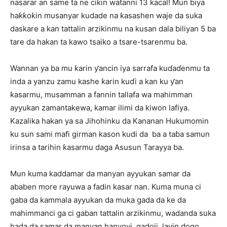
nasarar an same ta ne cikin watanni 13 kacal! Mun biya
haƙƙoƙin musanyar kudade na ƙasashen waje da suka
daskare a kan tattalin arzikinmu na kusan dala biliyan 5 ba
tare da hakan ta kawo tsaiko a tsare-tsarenmu ba.
Wannan ya ba mu ƙarin ƴancin iya sarrafa kuɗaɗenmu ta
inda a yanzu zamu kashe ƙarin kuɗi a kan ku ƴan
ƙasarmu, musamman a fannin tallafa wa mahimman
ayyukan zamantakewa, kamar ilimi da kiwon lafiya.
Kazalika hakan ya sa Jihohinku da Kananan Hukumomin
ku sun sami mafi girman kason kudi da ba a taɓa samun
irinsa a tarihin ƙasarmu daga Asusun Tarayya ba.
Mun kuma kaddamar da manyan ayyukan samar da
ababen more rayuwa a fadin kasar nan. Kuma muna ci
gaba da kammala ayyukan da muka gada da ke da
mahimmanci ga ci gaban tattalin arzikinmu, wadanda suka
hada da samar da manyan hanyoyi, gadoji, layin dogo,