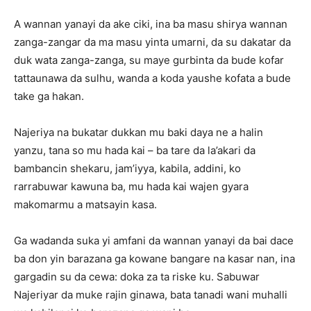
A wannan yanayi da ake ciki, ina ba masu shirya wannan
zanga-zangar da ma masu yinta umarni, da su dakatar da
duk wata zanga-zanga, su maye gurbinta da bude kofar
tattaunawa da sulhu, wanda a koda yaushe kofata a bude
take ga hakan.
Najeriya na bukatar dukkan mu baki daya ne a halin
yanzu, tana so mu hada kai – ba tare da la’akari da
bambancin shekaru, jam’iyya, kabila, addini, ko
rarrabuwar kawuna ba, mu hada kai wajen gyara
makomarmu a matsayin kasa.
Ga wadanda suka yi amfani da wannan yanayi da bai dace
ba don yin barazana ga kowane bangare na kasar nan, ina
gargadin su da cewa: doka za ta riske ku. Sabuwar
Najeriyar da muke rajin ginawa, bata tanadi wani muhalli