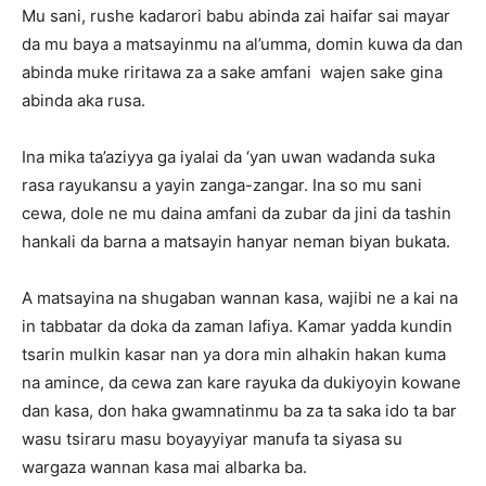
Mu sani, rushe kadarori babu abinda zai haifar sai mayar
da mu baya a matsayinmu na al’umma, domin kuwa da dan
abinda muke riritawa za a sake amfani wajen sake gina
abinda aka rusa.
Ina mika ta’aziyya ga iyalai da ‘yan uwan wadanda suka
rasa rayukansu a yayin zanga-zangar. Ina so mu sani
cewa, dole ne mu daina amfani da zubar da jini da tashin
hankali da barna a matsayin hanyar neman biyan bukata.
A matsayina na shugaban wannan kasa, wajibi ne a kai na
in tabbatar da doka da zaman lafiya. Kamar yadda kundin
tsarin mulkin kasar nan ya dora min alhakin hakan kuma
na amince, da cewa zan kare rayuka da dukiyoyin kowane
dan kasa, don haka gwamnatinmu ba za ta saka ido ta bar
wasu tsiraru masu boyayyiyar manufa ta siyasa su
wargaza wannan kasa mai albarka ba.