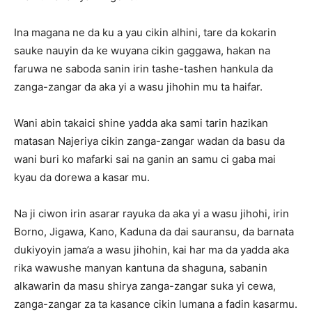
Ina magana ne da ku a yau cikin alhini, tare da kokarin
sauke nauyin da ke wuyana cikin gaggawa, hakan na
faruwa ne saboda sanin irin tashe-tashen hankula da
zanga-zangar da aka yi a wasu jihohin mu ta haifar.
Wani abin takaici shine yadda aka sami tarin hazikan
matasan Najeriya cikin zanga-zangar wadan da basu da
wani buri ko mafarki sai na ganin an samu ci gaba mai
kyau da dorewa a kasar mu.
Na ji ciwon irin asarar rayuka da aka yi a wasu jihohi, irin
Borno, Jigawa, Kano, Kaduna da dai sauransu, da barnata
dukiyoyin jama’a a wasu jihohin, kai har ma da yadda aka
rika wawushe manyan kantuna da shaguna, sabanin
alkawarin da masu shirya zanga-zangar suka yi cewa,
zanga-zangar za ta kasance cikin lumana a fadin kasarmu.