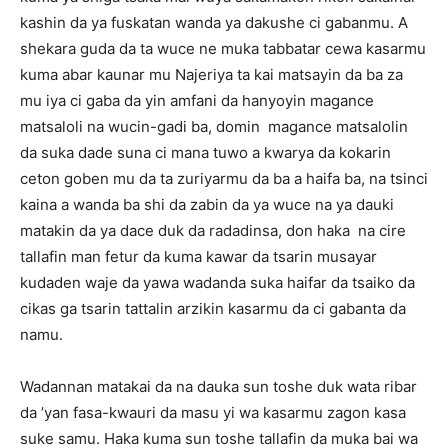
kashin da ya fuskatan wanda ya dakushe ci gabanmu. A
shekara guda da ta wuce ne muka tabbatar cewa kasarmu
kuma abar kaunar mu Najeriya ta kai matsayin da ba za
mu iya ci gaba da yin amfani da hanyoyin magance
matsaloli na wucin-gadi ba, domin magance matsalolin
da suka dade suna ci mana tuwo a kwarya da kokarin
ceton goben mu da ta zuriyarmu da ba a haifa ba, na tsinci
kaina a wanda ba shi da zabin da ya wuce na ya dauki
matakin da ya dace duk da radadinsa, don haka na cire
tallafin man fetur da kuma kawar da tsarin musayar
kudaden waje da yawa wadanda suka haifar da tsaiko da
cikas ga tsarin tattalin arzikin kasarmu da ci gabanta da
namu.
Wadannan matakai da na dauka sun toshe duk wata ribar
da ’yan fasa-kwauri da masu yi wa kasarmu zagon kasa
suke samu. Haka kuma sun toshe tallafin da muka bai wa