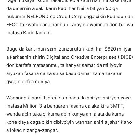
rage musayar kudin takarda. Ko a satin nan, na sake bayar
da umarnin a saki karin kudi har Naira biliyan 50 ga
hukumar NELFUND da Credit Corp daga cikin kudaden da
EFCC ta kwato daga hannun barayin gwamnati don bai wa
matasa Karin lamuni.
Bugu da ƙari, mun sami zunzurutun kudi har $620 miliyan
a ƙarƙashin shirin Digital and Creative Enterprises (IDICE)
don ƙarfafa matasanmu, ta hanyar samar da miliyoyin
aiyukan fasaha da za su sa basu damar zama zakarun
gwajin dafi a duniya.
Wadannan tsare-tsaren sun hada da shirye-shiryen yaye
matasa Million 3 a bangaren fasaha da ake kira 3MTT,
wanda abin takaici kuma abin kunya an lalata da kuma
kone daya daga cikin cibiyo\yin wannan shiri a jahar Kano
a lokacin zanga-zangar.