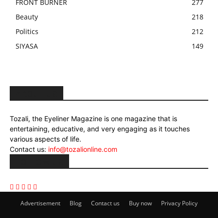
FRONT BURNER
277
Beauty
218
Politics
212
SIYASA
149
ABOUT US
Tozali, the Eyeliner Magazine is one magazine that is
entertaining, educative, and very engaging as it touches
various aspects of life.
Contact us:
info@tozalionline.com
FOLLOW US
Advertisement
Blog
Contact us
Buy now
Privacy Policy